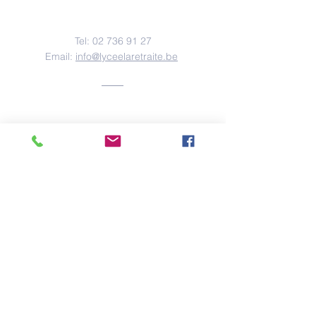
Nous contacter
Tel:
02 736 91 27
Email:
info@lyceelaretraite.be
Adresse
Rue des Confédérés, 70
1000 Bruxelles
© Copyright
2020-2026
Lycée La
Retraite
created with
Wix.com