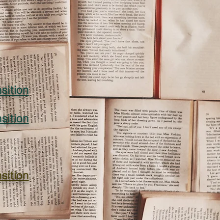
sition
sition
sition