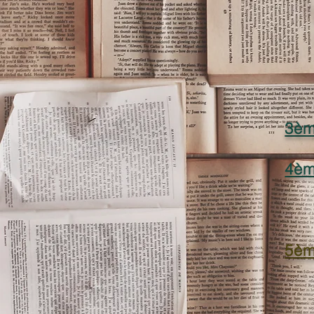
3èm
4èm
5èm