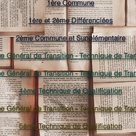
1ère Commune
1ère et 2ème Différenciées
2ème Commune et Supplémentaire
e Général de Transition - Technique de Tran
e Général de Transition - Technique de Tran
4ème Technique de Qualification
e Général de Transition - Technique de Tran
5ème Technique de Qualification