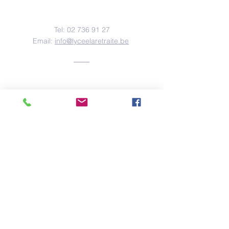
Nous contacter
Tel:
02 736 91 27
Email:
info@lyceelaretraite.be
Adresse
Rue des Confédérés, 70
1000 Bruxelles
© Copyright
2020-2026
Lycée La
Retraite
created with
Wix.com